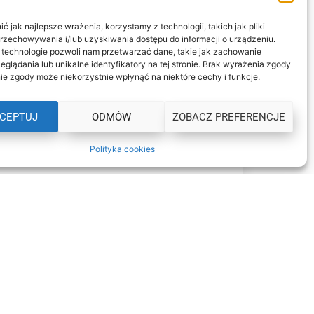
 jak najlepsze wrażenia, korzystamy z technologii, takich jak pliki
przechowywania i/lub uzyskiwania dostępu do informacji o urządzeniu.
 technologie pozwoli nam przetwarzać dane, takie jak zachowanie
, UL. KASZTELAŃSKA 6
eglądania lub unikalne identyfikatory na tej stronie. Brak wyrażenia zgody
ie zgody może niekorzystnie wpłynąć na niektóre cechy i funkcje.
 Szkolenia Kierowców Wiraż
CEPTUJ
ODMÓW
ZOBACZ PREFERENCJE
ZAREJESTRUJ SIĘ
Polityka cookies