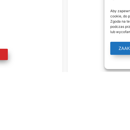
Aby zapewnić
cookie, do 
Zgoda na te
KA 64/116
JAROSŁAW
podczas prz
lub wycofan
owe PULS
Ośrodek
ZAAK