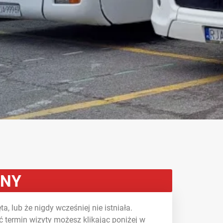
ONY
a, lub że nigdy wcześniej nie istniała.
 termin wizyty możesz klikając poniżej w