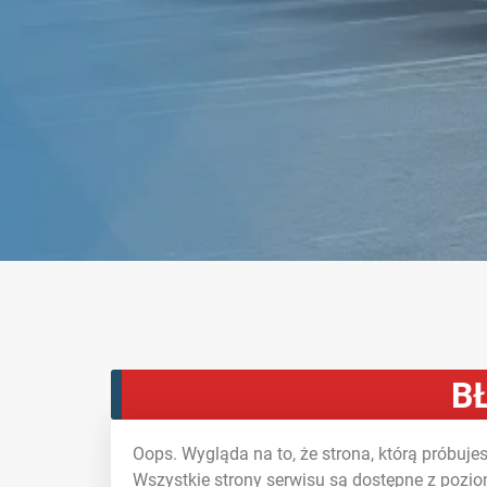
B
Oops. Wygląda na to, że strona, którą próbujesz
Wszystkie strony serwisu są dostępne z pozio