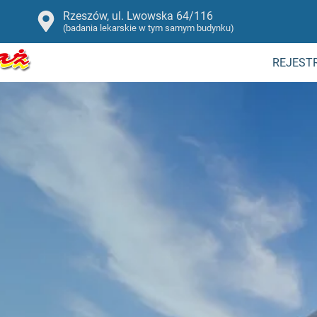
Rzeszów, ul. Lwowska 64/116
(badania lekarskie w tym samym budynku)
REJEST