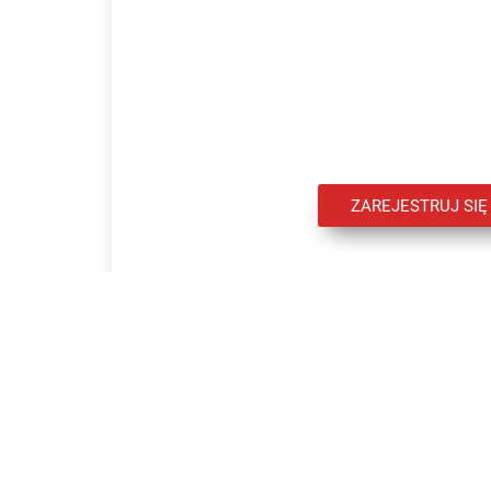
RZESZÓW, UL. LWOWS
Centrum Medyczno-Usług
ZAREJESTRUJ SIĘ