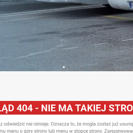
ŁĄD 404 - NIE MA TAKIEJ STR
 odwiedzić nie istnieje. Oznacza to, że mogła zostać już usunięt
mu menu o góry strony lub menu w stopce strony. Zarezerwować